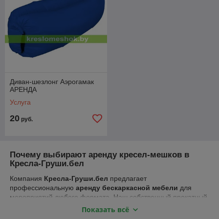
Диван-шезлонг Аэрогамак
АРЕНДА
Услуга
20
руб.
Почему выбирают аренду кресел-мешков в
Кресла-Груши.бел
Компания
Кресла-Груши.бел
предлагает
профессиональную
аренду бескаркасной мебели
для
мероприятий любого формата. Наш собственный прокатный
парк насчитывает
свыше 300 кресел-мешков
, благодаря
Показать всё
чему мы можем одновременно обслуживать крупные