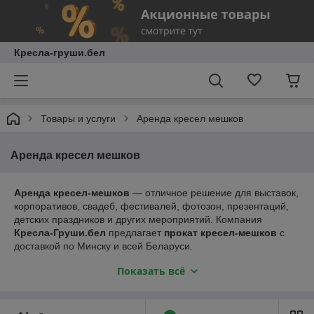
Кресла-груши.бел
Товары и услуги
Аренда кресел мешков
Аренда кресел мешков
Аренда кресел-мешков
— отличное решение для выставок,
корпоративов, свадеб, фестивалей, фотозон, презентаций,
детских праздников и других мероприятий. Компания
Кресла-Груши.бел
предлагает
прокат кресел-мешков
с
доставкой по Минску и всей Беларуси.
В нашем распоряжении
более 300 кресел-мешков
, поэтому
Показать всё
мы можем подготовить любое необходимое количество
мебели как для небольшого праздника, так и для
масштабного мероприятия. В аренду доступны