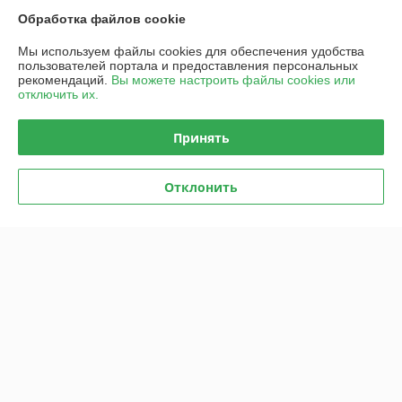
Доставка и оплата
Обработка файлов cookie
Мы используем файлы cookies для обеспечения удобства
График работы
пользователей портала и предоставления персональных
рекомендаций.
Вы можете настроить файлы cookies или
отключить их.
Полная версия сайта
Принять
Политика обработки cookies
Сайт создан на платформе Deal.by
Отклонить
Информация для покупателя
Юридическое лицо:
Общество с ограниченной ответственностью
«Ивкомпрайм»
220012, г. Минск, пер. Калинина, д.16, пом. 349
Регистрационный номер ЕГР: 193930318