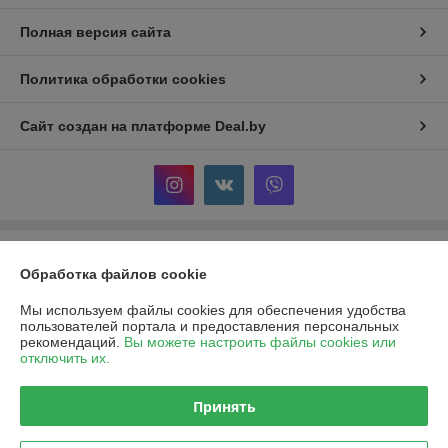
Полная версия сайта
Политика обработки cookies
Сайт создан на платформе Deal.by
Информация для покупателя
Обработка файлов cookie
Юридическое лицо:
Общество с ограниченной ответственностью
«Ивкомпрайм»
Мы используем файлы cookies для обеспечения удобства
220012, г. Минск, пер. Калинина, д.16, пом. 349
пользователей портала и предоставления персональных
рекомендаций.
Вы можете настроить файлы cookies или
Регистрационный номер ЕГР: 193930318
отключить их.
УНП: 193930318
Принять
Регистрационный орган: Минский горисполком
Дата регистрации компании: 20.11.2025