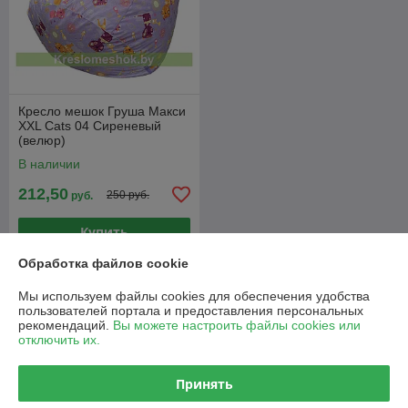
Кресло мешок Груша Макси
XXL Cats 04 Сиреневый
(велюр)
В наличии
212,50
250 руб.
руб.
Купить
Обработка файлов cookie
О нас
Мы используем файлы cookies для обеспечения удобства
пользователей портала и предоставления персональных
Рейтинг не сформирован
рекомендаций.
Вы можете настроить файлы cookies или
Менее 5 отзывов за последний год
отключить их.
Компания продает на
Deal.by
Принять
Работает с 16.06.2016