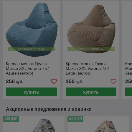
Кресло мешок Груша
Кресло мешок Груша
Кр
Макси XXL Verona 757
Макси XXL Verona 724
Мак
Azure (велюр)
Latte (велюр)
Jea
250
250
25
руб.
руб.
Купить
Купить
Акционные предложения и новинки
АКЦИЯ
АКЦИЯ