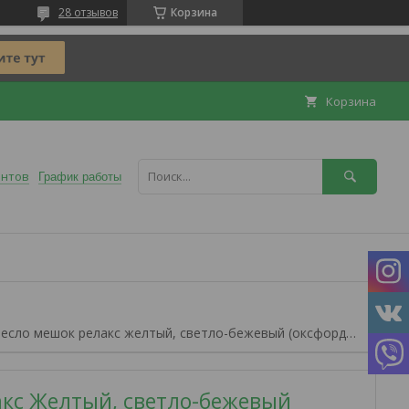
28 отзывов
Корзина
Корзина
ентов
График работы
Кресло мешок релакс желтый, светло-бежевый (оксфорд/дюспо)
акс Желтый, светло-бежевый