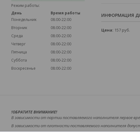
Режим работы:
День
Время работы
ИНФОРМАЦИЯ ДЛ
Понедельник
08:00-22:00
Вторник
08:00-22:00
Цена:
157
руб.
Среда
08:00-22:00
Четверг
08:00-22:00
Пятница
08:00-22:00
Суббота
08:00-22:00
Воскресенье
08:00-22:00
!ОБРАТИТЕ ВНИМАНИЕ!
В зависимости от партии поставляемого наполнителя первое вр
В зависимости от плотности поставляемого наполнителя допуст
При выборе размера обращайте внимание на весо-габаритные хара