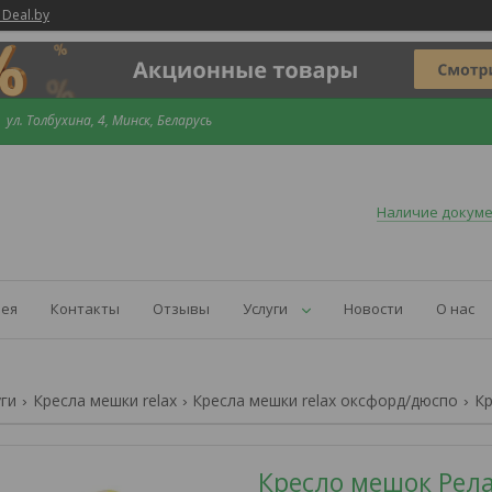
 Deal.by
ул. Толбухина, 4, Минск, Беларусь
Наличие докум
рея
Контакты
Отзывы
Услуги
Новости
О нас
уги
Кресла мешки relax
Кресла мешки relax оксфорд/дюспо
Кресло мешок Рел