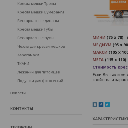
Кресла мешки Троны
Кресла мешки Бумеранги
Бескаркасные диваны
Кресла мешки Губы
МИНИ
(75 х 70)
- 
Бескаркасные пуфы
МЕДИУМ
(95 х 9
Чехлы для кресел мешков
МАКСИ
(105 х 10
Аэрогамаки
МЕГА
(115 х 110)
ТКАНИ
Стоимость крес
Лежанки для питомцев
Если Вы так и не
свойства и харак
Подушки для фотосессий
Новости
КОНТАКТЫ
ХАРАКТЕРИСТИК