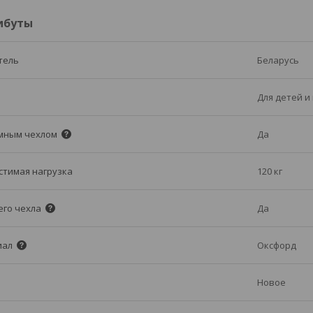
ибуты
тель
Беларусь
Для детей и
мным чехлом
Да
стимая нагрузка
120 кг
его чехла
Да
иал
Оксфорд
Новое