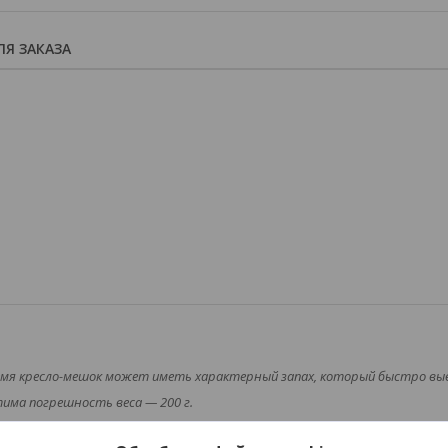
Я ЗАКАЗА
емя кресло-мешок может иметь характерный запах, который быстро вы
има погрешность веса — 200 г.
ктеристики модели, а не на название размера. У каждого производител