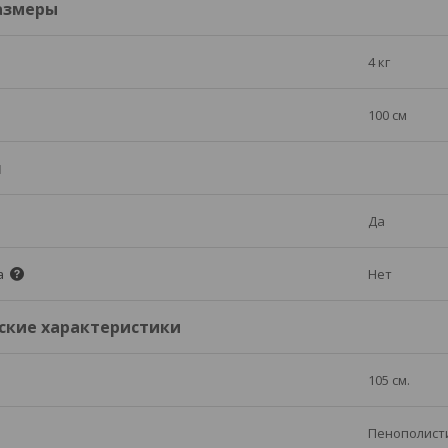
азмеры
4 кг
100 см
я
Да
а
Нет
ские характеристики
105 см.
Пенополисти