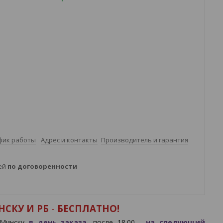
фик работы
Адрес и контакты
Производитель и гарантия
ней
по договоренности
СКУ И РБ
-
БЕСПЛАТНО!
. Минску
в день заказа
, после 18.00 -
на следующий