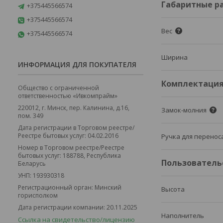
Габаритные р
+375445566574
+375445566574
Вес
+375445566574
Ширина
ИНФОРМАЦИЯ ДЛЯ ПОКУПАТЕЛЯ
Комплектаци
Общество с ограниченной
ответственностью «Ивкомпрайм»
220012, г. Минск, пер. Калинина, д.16,
Замок-молния
пом. 349
Дата регистрации в Торговом реестре/
Реестре бытовых услуг: 04.02.2016
Ручка для перенос
Номер в Торговом реестре/Реестре
бытовых услуг: 188788, Республика
Пользователь
Беларусь
УНП: 193930318
Регистрационный орган: Минский
Высота
горисполком
Дата регистрации компании: 20.11.2025
Наполнитель
Ссылка на свидетельство/лицензию