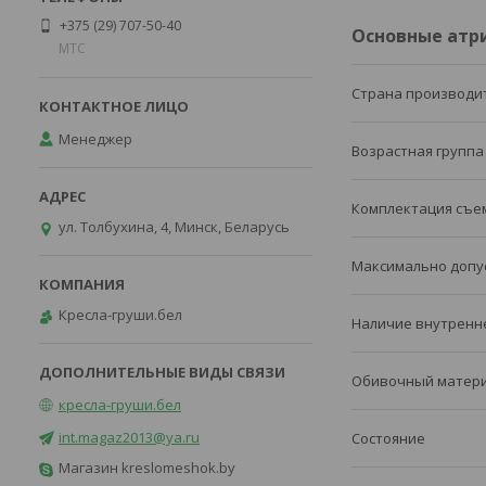
+375 (29) 707-50-40
Основные атр
MTC
Страна производи
Менеджер
Возрастная группа
Комплектация съе
ул. Толбухина, 4, Минск, Беларусь
Максимально допу
Кресла-груши.бел
Наличие внутренн
Обивочный матер
кресла-груши.бел
int.magaz2013@ya.ru
Состояние
Магазин kreslomeshok.by