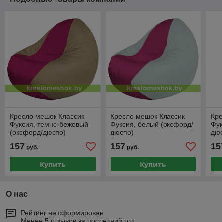
Кресло мешок Классик
Кресло мешок Классик
Кре
Фуксия, темно-бежевый
Фуксия, белый (оксфорд/
Фук
(оксфорд/дюспо)
дюспо)
дю
157
157
15
руб.
руб.
Купить
Купить
О нас
Рейтинг не сформирован
Менее 5 отзывов за последний год