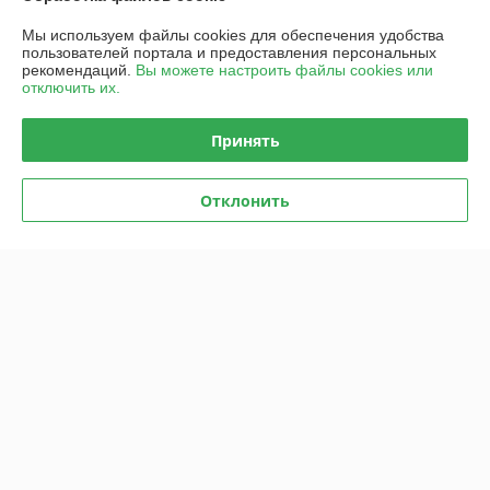
Мы используем файлы cookies для обеспечения удобства
Покупатель
30.12.2022
пользователей портала и предоставления персональных
рекомендаций.
Вы можете настроить файлы cookies или
Отлично
отключить их.
Лучшее соотношение-- Цена-Качество!!!
Принять
Сделка подтверждена через корзину
Отклонить
Показать все отзывы
О нас
Контакты
Доставка и оплата
График работы