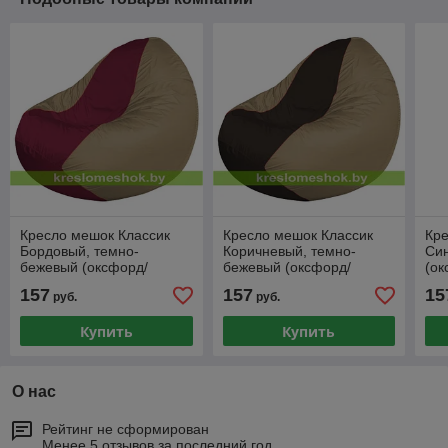
Кресло мешок Классик
Кресло мешок Классик
Кре
Бордовый, темно-
Коричневый, темно-
Си
бежевый (оксфорд/
бежевый (оксфорд/
(ок
дюспо)
дюспо)
157
157
15
руб.
руб.
Купить
Купить
О нас
Рейтинг не сформирован
Менее 5 отзывов за последний год