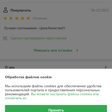
Покупатель
30.12.2022
Отлично
Лучшее соотношение-- Цена-Качество!!!
Сделка подтверждена через корзину
Показать все отзывы
О нас
Обработка файлов cookie
Контакты
Мы используем файлы cookies для обеспечения удобства
пользователей портала и предоставления персональных
Доставка и оплата
рекомендаций.
Вы можете настроить файлы cookies или
отключить их.
График работы
Принять