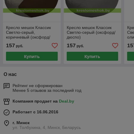
Кресло мешок Классик
Кресло мешок Классик
Кре
Светло-серый,
Светло-серый (оксфорд/
Све
коричневый (оксфорд/
дюспо)
оли
дюспо)
дю
157
157
15
руб.
руб.
Купить
Купить
О нас
Рейтинг не сформирован
Менее 5 отзывов за последний год
Компания продает на
Deal.by
Работает с 16.06.2016
г. Минск
ул. Толбухина, 4, Минск, Беларусь