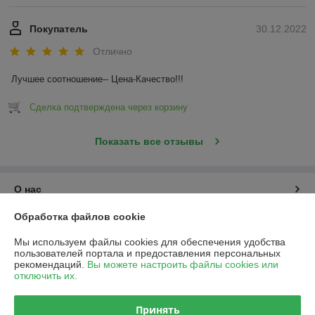
Покупатель
30.12.2022
Отлично
Лучшее соотношение-- Цена-Качество!!!
Сделка подтверждена через корзину
Показать все отзывы
О нас
Обработка файлов cookie
Контакты
Мы используем файлы cookies для обеспечения удобства
пользователей портала и предоставления персональных
Доставка и оплата
рекомендаций.
Вы можете настроить файлы cookies или
отключить их.
График работы
Принять