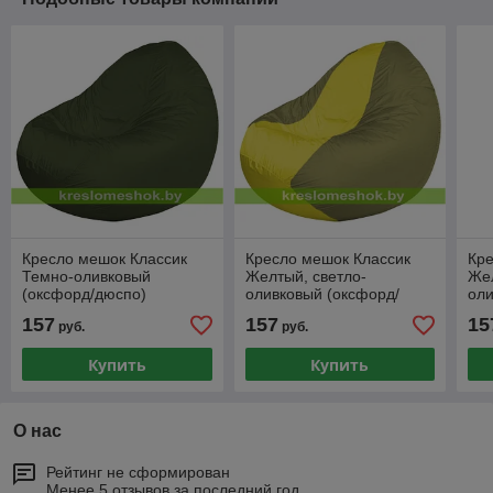
Кресло мешок Классик
Кресло мешок Классик
Кре
Темно-оливковый
Желтый, светло-
Жел
(оксфорд/дюспо)
оливковый (оксфорд/
оли
дюспо)
дю
157
157
15
руб.
руб.
Купить
Купить
О нас
Рейтинг не сформирован
Менее 5 отзывов за последний год