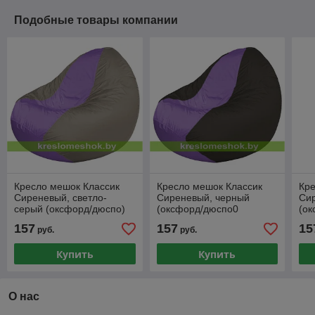
Подобные товары компании
Кресло мешок Классик
Кресло мешок Классик
Кре
Сиреневый, светло-
Сиреневый, черный
Си
серый (оксфорд/дюспо)
(оксфорд/дюспо0
(ок
157
157
15
руб.
руб.
Купить
Купить
О нас