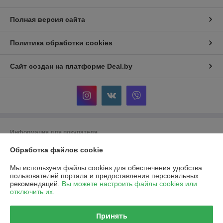
Полная версия сайта
Политика обработки cookies
Сайт создан на платформе Deal.by
Информация для покупателя
Юридическое лицо:
Общество с ограниченной ответственностью
Обработка файлов cookie
«Ивкомпрайм»
220012, г. Минск, пер. Калинина, д.16, пом. 349
Мы используем файлы cookies для обеспечения удобства
пользователей портала и предоставления персональных
Регистрационный номер ЕГР: 193930318
рекомендаций.
Вы можете настроить файлы cookies или
отключить их.
УНП: 193930318
Регистрационный орган: Минский горисполком
Принять