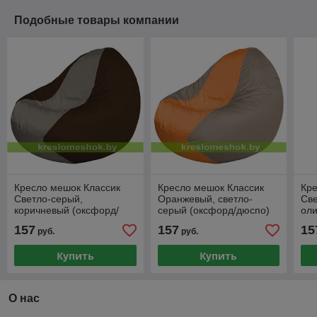
Подобные товары компании
Кресло мешок Классик
Кресло мешок Классик
Кре
Светло-серый,
Оранжевый, светло-
Све
коричневый (оксфорд/
серый (оксфорд/дюспо)
оли
дюспо)
дю
157
157
15
руб.
руб.
Купить
Купить
О нас