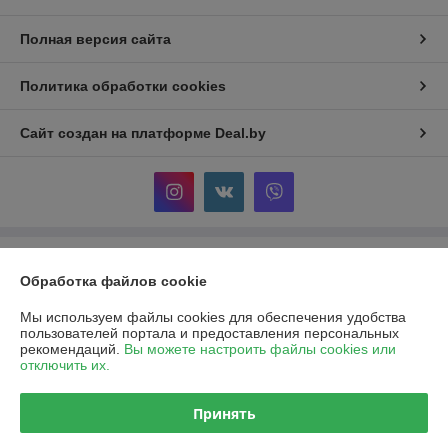
Полная версия сайта
Политика обработки cookies
Сайт создан на платформе Deal.by
Информация для покупателя
Обработка файлов cookie
Юридическое лицо:
Общество с ограниченной ответственностью
«Ивкомпрайм»
Мы используем файлы cookies для обеспечения удобства
220012, г. Минск, пер. Калинина, д.16, пом. 349
пользователей портала и предоставления персональных
рекомендаций.
Вы можете настроить файлы cookies или
Регистрационный номер ЕГР: 193930318
отключить их.
УНП: 193930318
Принять
Регистрационный орган: Минский горисполком