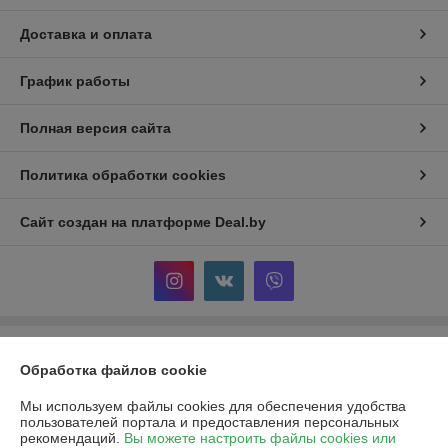
Доставка и оплата
График работы
Полная версия сайта
Политика обработки cookies
Сайт создан на платформе Deal.by
Информация для покупателя
Обработка файлов cookie
Юридическое лицо:
Общество с ограниченной ответственностью
«Ивкомпрайм»
Мы используем файлы cookies для обеспечения удобства
220012, г. Минск, пер. Калинина, д.16, пом. 349
пользователей портала и предоставления персональных
рекомендаций.
Вы можете настроить файлы cookies или
Регистрационный номер ЕГР: 193930318