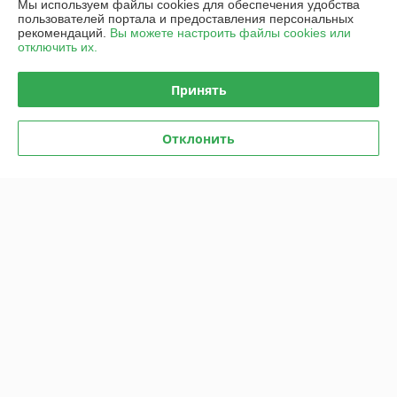
Мы используем файлы cookies для обеспечения удобства
Покупатель
30.12.2022
пользователей портала и предоставления персональных
рекомендаций.
Вы можете настроить файлы cookies или
Отлично
отключить их.
Лучшее соотношение-- Цена-Качество!!!
Принять
Сделка подтверждена через корзину
Отклонить
Показать все отзывы
О нас
Контакты
Доставка и оплата
График работы
Полная версия сайта