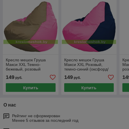
Кресло мешок Груша
Кресло мешок Груша
Кр
Макси XXL Темно-
Макси XXL Розовый,
Мак
бежевый, розовый
темно-синий (оксфорд/
роз
(оксфорд/дюспо)
дюспо)
149
149
14
руб.
руб.
Купить
Купить
О нас
Рейтинг не сформирован
Менее 5 отзывов за последний год