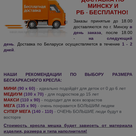
МИНСКУ И
РБ
-
БЕСПЛАТНО!
Заказы принятые до 18.00
доставляются по г. Минску
в
день заказа
, после 18.00
-
на следующий
день
. Доставка по Беларуси осуществляется в течение
1 - 2
дней
.
НАШИ РЕКОМЕНДАЦИИ ПО ВЫБОРУ РАЗМЕРА
БЕСКАРКАСНОГО КРЕСЛА:
МИНИ
(90 х 60)
- идеально подойдёт для деток от 0 до 6 лет
МЕДИУМ
(100 х 70)
- для подростков до 15 лет
МАКСИ
(110 х 90)
- подходит для всех возрастов
МЕГА
(135 х 90)
- очень понравится БОЛЬШИМ людям
СУПЕР МЕГА
(140 - 110)
- ОЧЕНЬ БОЛЬШИЕ люди будут в
восторге
Стоимость кресла мешка будет зависеть от материала
изделия, размера и типа наполнителя!