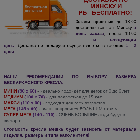
МИНСКУ И
РБ
-
БЕСПЛАТНО!
Заказы принятые до 18.00
доставляются по г. Минску
в
день заказа
, после 18.00
-
на следующий
день
. Доставка по Беларуси осуществляется в течение
1 - 2
дней
.
НАШИ РЕКОМЕНДАЦИИ ПО ВЫБОРУ РАЗМЕРА
БЕСКАРКАСНОГО КРЕСЛА:
МИНИ
(90 х 60)
- идеально подойдёт для деток от 0 до 6 лет
МЕДИУМ
(100 х 70)
- для подростков до 15 лет
МАКСИ
(110 х 90)
- подходит для всех возрастов
МЕГА
(135 х 90)
- очень понравится БОЛЬШИМ людям
СУПЕР МЕГА
(140 - 110)
- ОЧЕНЬ БОЛЬШИЕ люди будут в
восторге
Стоимость кресла мешка будет зависеть от материала
изделия, размера и типа наполнителя!