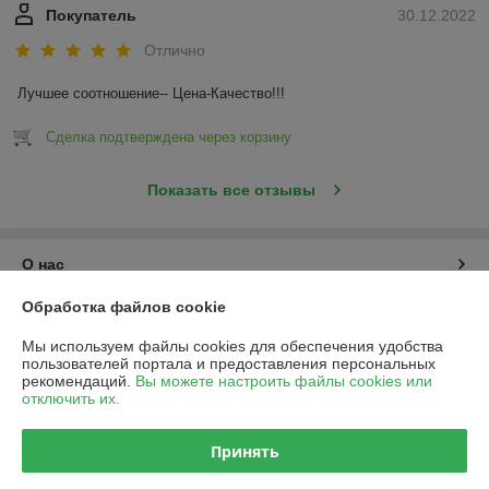
Покупатель
30.12.2022
Отлично
Лучшее соотношение-- Цена-Качество!!!
Сделка подтверждена через корзину
Показать все отзывы
О нас
Обработка файлов cookie
Контакты
Мы используем файлы cookies для обеспечения удобства
пользователей портала и предоставления персональных
Доставка и оплата
рекомендаций.
Вы можете настроить файлы cookies или
отключить их.
График работы
Принять
Полная версия сайта