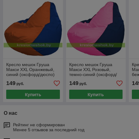
Кресло мешок Груша
Кресло мешок Груша
Кр
Макси XXL Оранжевый,
Макси XXL Розовый,
Мак
синий (оксфорд/дюспо)
темно-синий (оксфорд/
беж
дюспо)
(ок
149
149
14
руб.
руб.
Купить
Купить
О нас
Рейтинг не сформирован
Менее 5 отзывов за последний год