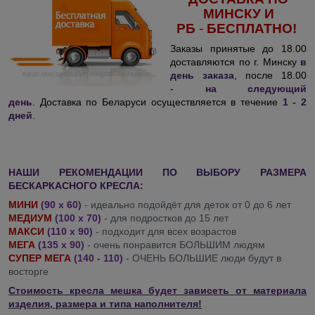
МИНСКУ И
РБ
-
БЕСПЛАТНО!
Заказы принятые до 18.00
доставляются по г. Минску
в
день заказа
, после 18.00
-
на следующий
день
. Доставка по Беларуси осуществляется в течение
1 - 2
дней
.
НАШИ РЕКОМЕНДАЦИИ ПО ВЫБОРУ РАЗМЕРА
БЕСКАРКАСНОГО КРЕСЛА:
МИНИ
(90 х 60)
- идеально подойдёт для деток от 0 до 6 лет
МЕДИУМ
(100 х 70)
- для подростков до 15 лет
МАКСИ
(110 х 90)
- подходит для всех возрастов
МЕГА
(135 х 90)
- очень понравится БОЛЬШИМ людям
СУПЕР МЕГА
(140 - 110)
- ОЧЕНЬ БОЛЬШИЕ люди будут в
восторге
Стоимость кресла мешка будет зависеть от материала
изделия, размера и типа наполнителя!