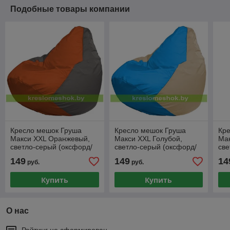
Подобные товары компании
Кресло мешок Груша
Кресло мешок Груша
Кр
Макси XXL Оранжевый,
Макси XXL Голубой,
Мак
светло-серый (оксфорд/
светло-серый (оксфорд/
све
дюспо)
дюспо)
дю
149
149
14
руб.
руб.
Купить
Купить
О нас