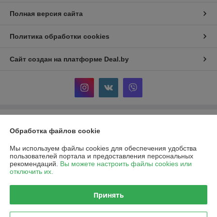
Полная версия сайта
Политика обработки cookies
Сайт создан на платформе Deal.by
Информация для покупателя
Обработка файлов cookie
Юридическое лицо:
Общество с ограниченной ответственностью
«Ивкомпрайм»
Мы используем файлы cookies для обеспечения удобства
220012, г. Минск, пер. Калинина, д.16, пом. 349
пользователей портала и предоставления персональных
рекомендаций.
Вы можете настроить файлы cookies или
Регистрационный номер ЕГР: 193930318
отключить их.
УНП: 193930318
Принять
Регистрационный орган: Минский горисполком
Дата регистрации компании: 20.11.2025