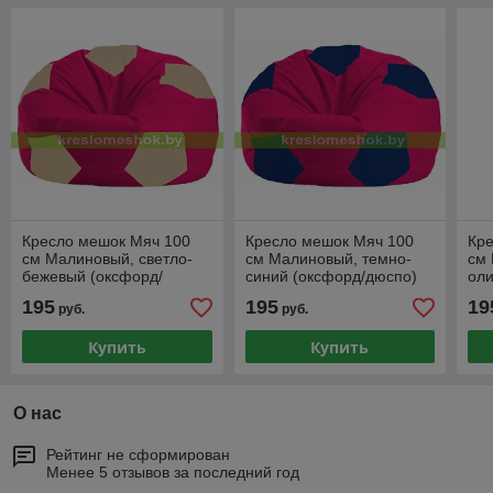
Кресло мешок Мяч 100
Кресло мешок Мяч 100
Кр
см Малиновый, светло-
см Малиновый, темно-
см 
бежевый (оксфорд/
синий (оксфорд/дюспо)
оли
дюспо)
дю
195
195
19
руб.
руб.
Купить
Купить
О нас
Рейтинг не сформирован
Менее 5 отзывов за последний год