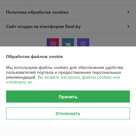
Политика обработки cookies
Сайт создан на платформе Deal.by
Обработка файлов cookie
Информация для покупателя
Мы используем файлы cookies для обеспечения удобства
пользователей портала и предоставления персональных
Юридическое лицо:
Общество с ограниченной ответственностью
рекомендаций.
Вы можете настроить файлы cookies или
«Ивкомпрайм»
отключить их.
220012, г. Минск, пер. Калинина, д.16, пом. 349
Регистрационный номер ЕГР: 193930318
Принять
УНП: 193930318
Отклонить
Регистрационный орган: Минский горисполком
Дата регистрации компании: 20.11.2025
Ссылка на свидетельство/лицензию