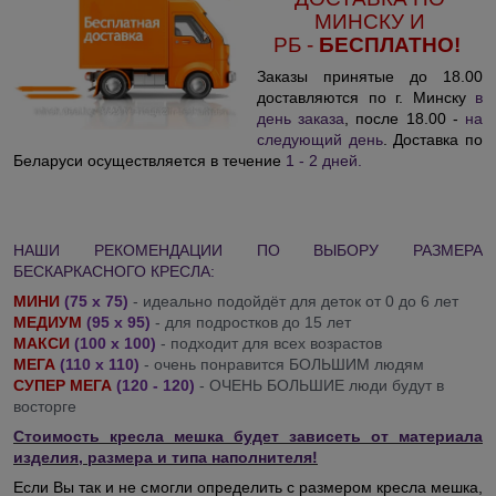
МИНСКУ И
РБ
-
БЕСПЛАТНО!
Заказы принятые до 18.00
доставляются по г. Минску
в
день заказа
, после 18.00 -
на
следующий день
. Доставка по
Беларуси осуществляется в течение
1 - 2 дней
.
НАШИ РЕКОМЕНДАЦИИ ПО ВЫБОРУ РАЗМЕРА
БЕСКАРКАСНОГО КРЕСЛА:
МИНИ
(75 х 75)
- идеально подойдёт для деток от 0 до 6 лет
МЕДИУМ
(95 х 95)
- для подростков до 15 лет
МАКСИ
(100 х 100)
- подходит для всех возрастов
МЕГА
(110 х 110)
- очень понравится БОЛЬШИМ людям
СУПЕР МЕГА
(120 - 120)
- ОЧЕНЬ БОЛЬШИЕ люди будут в
восторге
Стоимость кресла мешка будет зависеть от материала
изделия, размера и типа наполнителя!
Если Вы так и не смогли определить с размером кресла мешка,